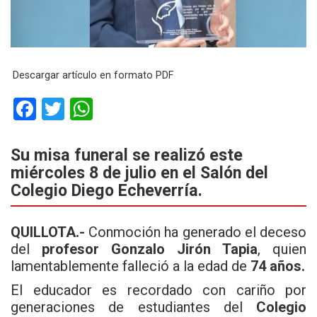
Descargar artículo en formato PDF
F
T
W
a
wi
h
ce
tt
at
Su misa funeral se realizó este
miércoles 8 de julio en el Salón del
b
er
s
Colegio Diego Echeverría.
o
A
o
p
QUILLOTA.-
Conmoción ha generado el deceso
k
p
del
profesor Gonzalo Jirón Tapia
, quien
lamentablemente falleció a la edad de
74 años.
El educador es recordado con cariño por
generaciones de estudiantes del
Colegio