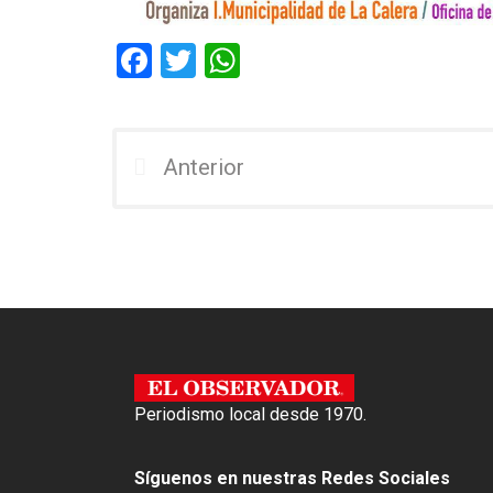
F
T
W
a
wi
h
ce
tt
at
b
er
s
Anterior
o
A
o
p
k
p
Periodismo local desde 1970.
Síguenos en nuestras Redes Sociales