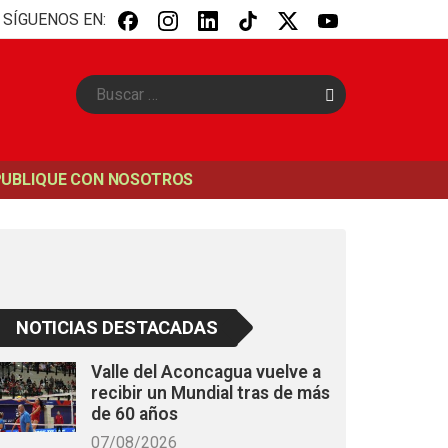
SÍGUENOS EN:
B
u
s
c
a
PUBLIQUE CON NOSOTROS
r
NOTICIAS DESTACADAS
Valle del Aconcagua vuelve a
recibir un Mundial tras de más
de 60 años
07/08/2026