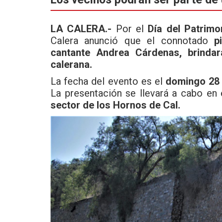
b
er
s
o
A
LA CALERA.-
Por el
Día del Patrimo
Calera anunció que el connotado
p
o
p
cantante Andrea Cárdenas, brindar
k
p
calerana.
La fecha del evento es el
domingo 28 
La presentación se llevará a cabo en
sector de los Hornos de Cal.