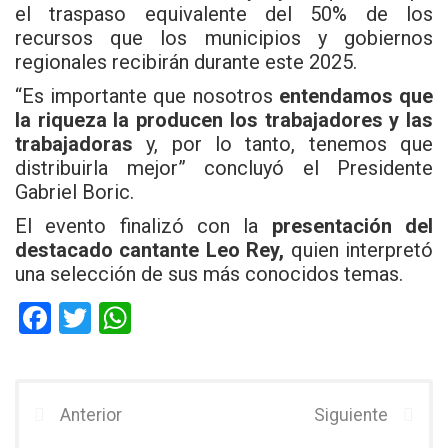
el traspaso equivalente del 50% de los
recursos que los municipios y gobiernos
regionales recibirán durante este 2025.
“Es importante que nosotros
entendamos que
la riqueza la producen los trabajadores y las
trabajadoras
y, por lo tanto, tenemos que
distribuirla mejor” concluyó el Presidente
Gabriel Boric.
El evento finalizó con la
presentación del
destacado cantante Leo Rey,
quien interpretó
una selección de sus más conocidos temas.
F
T
W
a
wi
h
ce
tt
at
b
er
s
Anterior
Siguiente
o
A