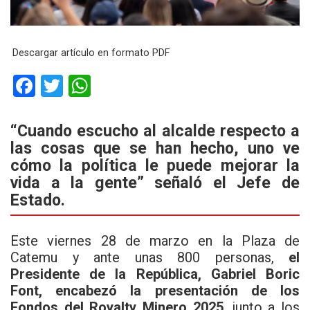
Descargar artículo en formato PDF
F
T
W
a
wi
h
ce
tt
at
“Cuando escucho al alcalde respecto a
las cosas que se han hecho, uno ve
b
er
s
cómo la política le puede mejorar la
o
A
vida a la gente” señaló el Jefe de
o
p
Estado.
k
p
Este viernes 28 de marzo en la Plaza de
Catemu y ante unas 800 personas,
el
Presidente de la República, Gabriel Boric
Font, encabezó la presentación de los
Fondos del Royalty Minero 2025
, junto a los