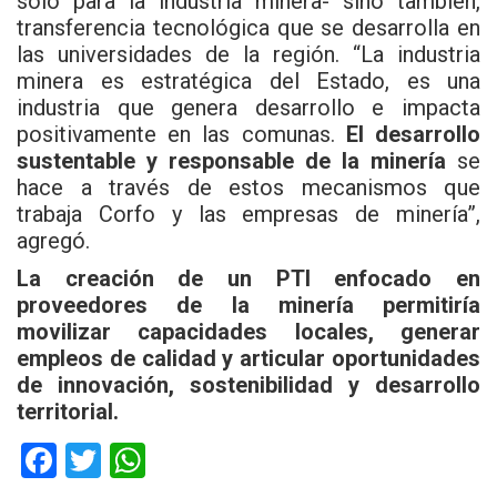
solo para la industria minera- sino también,
transferencia tecnológica que se desarrolla en
las universidades de la región. “La industria
minera es estratégica del Estado, es una
industria que genera desarrollo e impacta
positivamente en las comunas.
El desarrollo
sustentable y responsable de la minería
se
hace a través de estos mecanismos que
trabaja Corfo y las empresas de minería”,
agregó.
La creación de un PTI enfocado en
proveedores de la minería permitiría
movilizar capacidades locales, generar
empleos de calidad y articular oportunidades
de innovación, sostenibilidad y desarrollo
territorial.
F
T
W
a
wi
h