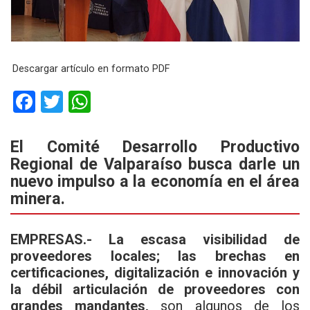
Descargar artículo en formato PDF
F
T
W
a
wi
h
ce
tt
at
El Comité Desarrollo Productivo
Regional de Valparaíso busca darle un
b
er
s
nuevo impulso a la economía en el área
o
A
minera.
o
p
k
p
EMPRESAS.-
La escasa visibilidad de
proveedores locales; las brechas en
certificaciones, digitalización e innovación y
la débil articulación de proveedores con
grandes mandantes,
son algunos de los