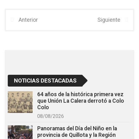
ce
tt
at
b
er
s
Anterior
Siguiente
o
A
o
p
k
p
NOTICIAS DESTACADAS
64 años de la histórica primera vez
que Unión La Calera derrotó a Colo
Colo
08/08/2026
Panoramas del Día del Niño en la
provincia de Quillota y la Región