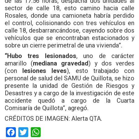
de las 17:56 horas, despacha dos
unidades al
sector de calle 18, esto camino hacia calle
Rosales, donde una
camioneta habría perdido
el control, colisionando con tres vehículos en
calle 18, desbarrancándose, cayendo sobre dos
vehículos que se encontraban
estacionados y
sobre un cierre perimetral de una vivienda”.
“Hubo tres lesionados
, uno de carácter
amarillo (
mediana gravedad
) y dos verdes
(con
lesiones leves
), esto trabajado con
personal de salud del SAMU de Quillota, se hizo
presente la unidad de Gestión de R
iesgos y
Desastres y a cargo de la investigación de este
accidente quedó a
cargo de la Cuarta
Comisaría de Quillota”, agregó.
CRÉDITOS DE IMAGEN: Alerta QTA.
F
T
W