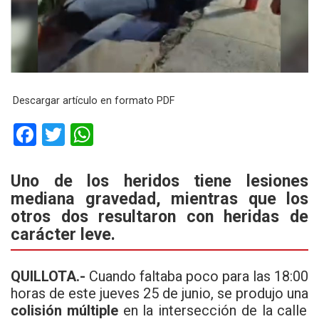
Descargar artículo en formato PDF
F
T
W
a
wi
h
ce
tt
at
Uno de los heridos tiene lesiones
mediana gravedad, mientras que los
b
er
s
otros dos resultaron con heridas de
o
A
carácter leve.
o
p
k
p
QUILLOTA.-
Cuando faltaba poco para las 18:00
horas de este jueves 25 de junio, se produjo una
colisión múltiple
en la intersección de la calle