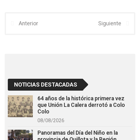
a
wi
h
ce
tt
at
b
er
s
Anterior
Siguiente
o
A
o
p
k
p
NOTICIAS DESTACADAS
64 años de la histórica primera vez
que Unión La Calera derrotó a Colo
Colo
08/08/2026
Panoramas del Día del Niño en la
provincia de Quillota y la Región