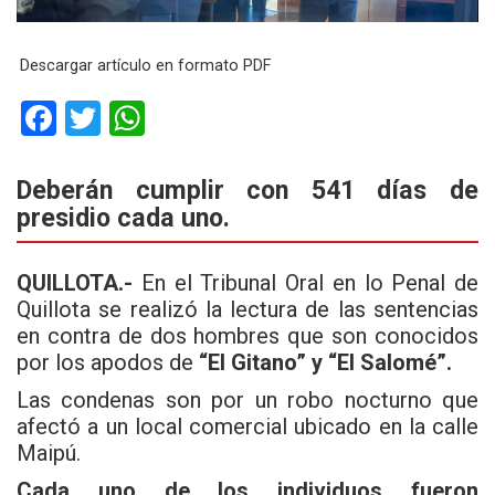
Descargar artículo en formato PDF
F
T
W
a
wi
h
ce
tt
at
Deberán cumplir con 541 días de
presidio cada uno.
b
er
s
o
A
QUILLOTA.-
En el Tribunal Oral en lo Penal de
o
p
Quillota se realizó la lectura de las sentencias
k
p
en contra de dos hombres que son conocidos
por los apodos de
“El Gitano” y “El Salomé”.
Las condenas son por un robo nocturno que
afectó a un local comercial ubicado en la calle
Maipú.
Cada uno de los individuos fueron