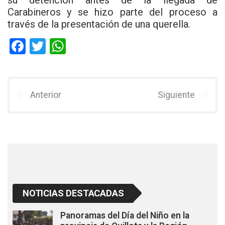
Carabineros y se hizo parte del proceso a
través de la presentación de una querella.
F
T
W
a
wi
h
ce
tt
at
b
er
s
Anterior
Siguiente
o
A
o
p
k
p
NOTICIAS DESTACADAS
Panoramas del Día del Niño en la