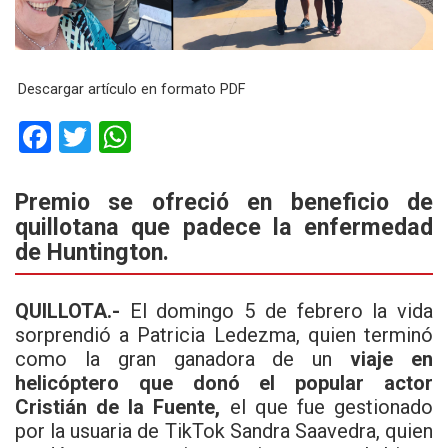
Descargar artículo en formato PDF
F
T
W
a
wi
h
ce
tt
at
Premio se ofreció en beneficio de
quillotana que padece la enfermedad
b
er
s
de Huntington.
o
A
o
p
QUILLOTA
.-
El domingo 5 de febrero la vida
k
p
sorprendió a Patricia Ledezma, quien terminó
como la gran ganadora de un
viaje en
helicóptero que donó el popular actor
Cristián de la Fuente
,
el que fue gestionado
por la usuaria de TikTok Sandra Saavedra, quien