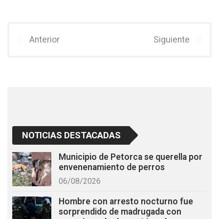
a
wi
h
ce
tt
at
b
er
s
Anterior
Siguiente
o
A
o
p
k
p
NOTICIAS DESTACADAS
Municipio de Petorca se querella por
envenenamiento de perros
06/08/2026
Hombre con arresto nocturno fue
sorprendido de madrugada con