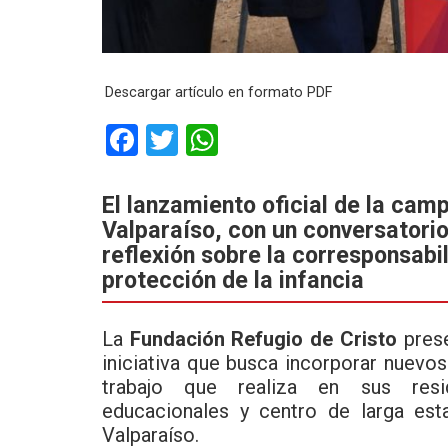
Descargar artículo en formato PDF
F
T
W
a
wi
h
ce
tt
at
El lanzamiento oficial de la cam
Valparaíso, con un conversatori
b
er
s
reflexión sobre la corresponsabi
o
A
protección de la infancia
o
p
k
p
La
Fundación Refugio de Cristo
prese
iniciativa que busca incorporar nuevo
trabajo que realiza en sus resid
educacionales y centro de larga est
Valparaíso.