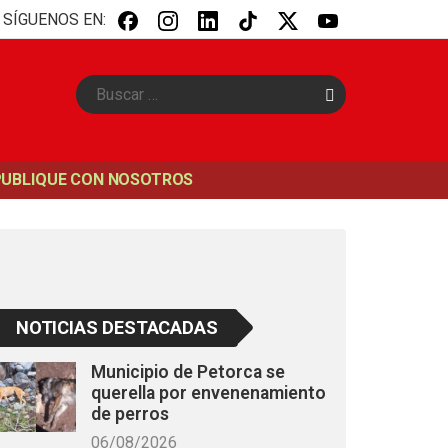
SÍGUENOS EN:
B
u
s
c
a
PUBLIQUE CON NOSOTROS
r
NOTICIAS DESTACADAS
Municipio de Petorca se
querella por envenenamiento
de perros
06/08/2026