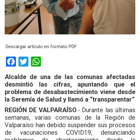
Descargar artículo en formato PDF
F
T
W
a
wi
h
Alcalde de una de las comunas afectadas
ce
tt
at
desmintió las cifras, apuntando que el
b
er
s
problema de desabastecimiento viene desde
la Seremía de Salud y llamó a “transparentar”
o
A
o
p
REGIÓN DE VALPARAÍSO
.- Durante las últimas
semanas, varias comunas de la Región de
k
p
Valparaíso han debido suspender sus procesos
de vacunaciones COVID19, denunciando