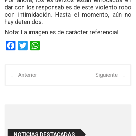
Por ahora, los esfuerzos están enfocados en
dar con los responsables de este violento robo
con intimidación. Hasta el momento, aún no
hay detenidos.
Nota: La imagen es de carácter referencial.
F
T
W
a
wi
h
ce
tt
at
b
er
s
Anterior
Siguiente
o
A
o
p
k
p
NOTICIAS DESTACADAS