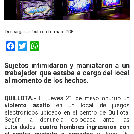
Descargar artículo en formato PDF
F
T
W
a
wi
h
ce
tt
at
Sujetos intimidaron y maniataron a un
trabajador que estaba a cargo del local
b
er
s
al momento de los hechos.
o
A
o
p
QUILLOTA.-
El jueves 21 de mayo ocurrió un
k
p
violento asalto
en un local de juegos
electrónicos ubicado en el centro de Quillota.
Según la denuncia colocada ante las
autoridades,
cuatro hombres ingresaron con