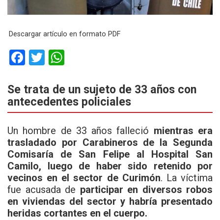
Descargar artículo en formato PDF
F
T
W
a
wi
h
ce
tt
at
Se trata de un sujeto de 33 años con
antecedentes policiales
b
er
s
o
A
Un hombre de 33 años falleció
mientras era
o
p
trasladado por Carabineros de la Segunda
k
p
Comisaría de San Felipe al Hospital San
Camilo, luego de haber sido retenido por
vecinos en el sector de Curimón
. La víctima
fue acusada de
participar en diversos robos
en viviendas del sector y habría presentado
heridas cortantes en el cuerpo.