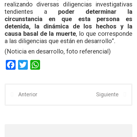
realizando diversas diligencias investigativas
tendientes a
poder determinar la
circunstancia en que esta persona es
detenida, la dinámica de los hechos y la
causa basal de la muerte
, lo que corresponde
a las diligencias que están en desarrollo”.
(Noticia en desarrollo, foto referencial)
F
T
W
a
wi
h
ce
tt
at
b
er
s
Anterior
Siguiente
o
A
o
p
k
p