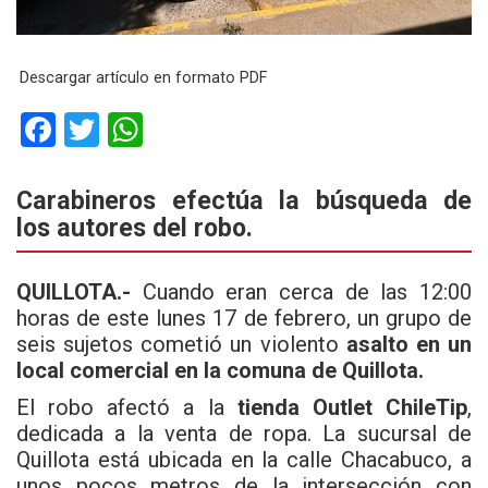
Descargar artículo en formato PDF
F
T
W
a
wi
h
ce
tt
at
Carabineros efectúa la búsqueda de
los autores del robo.
b
er
s
o
A
QUILLOTA.-
Cuando eran cerca de las 12:00
o
p
horas de este lunes 17 de febrero, un grupo de
k
p
seis sujetos cometió un violento
asalto en un
local comercial en la comuna de Quillota.
El robo afectó a la
tienda Outlet ChileTip
,
dedicada a la venta de ropa. La sucursal de
Quillota está ubicada en la calle Chacabuco, a
unos pocos metros de la intersección con