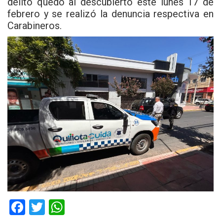
delito quedó al descubierto este lunes 17 de
febrero y se realizó la denuncia respectiva en
Carabineros.
F
T
W