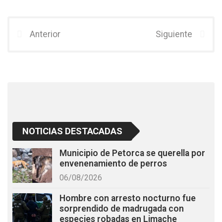
a
wi
h
ce
tt
at
b
er
s
Anterior
Siguiente
o
A
o
p
k
p
NOTICIAS DESTACADAS
Municipio de Petorca se querella por
envenenamiento de perros
06/08/2026
Hombre con arresto nocturno fue
sorprendido de madrugada con
especies robadas en Limache