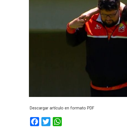
Descargar artículo en formato PDF
F
T
W