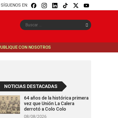
SÍGUENOS EN:
B
u
s
c
a
PUBLIQUE CON NOSOTROS
r
NOTICIAS DESTACADAS
64 años de la histórica primera
vez que Unión La Calera
derrotó a Colo Colo
08/08/2026