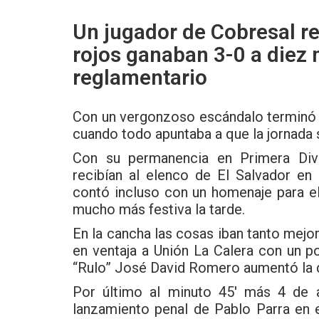
a
wi
h
ce
tt
at
Un jugador de Cobresal r
b
er
s
rojos ganaban 3-0 a diez 
o
A
reglamentario
o
p
Con un vergonzoso escándalo terminó 
k
p
cuando todo apuntaba a que la jornada s
Con su permanencia en Primera Divis
recibían al elenco de El Salvador en 
contó incluso con un homenaje para e
mucho más festiva la tarde.
En la cancha las cosas iban tanto mejo
en ventaja a Unión La Calera con un p
“Rulo” José David Romero aumentó la d
Por último al minuto 45′ más 4 de a
lanzamiento penal de Pablo Parra en e