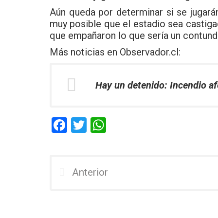
Aún queda por determinar si se jugará
muy posible que el estadio sea castig
que empañaron lo que sería un contunde
Más noticias en
Observador.cl
:
Hay un detenido: Incendio afe
F
T
W
a
wi
h
ce
tt
at
b
er
s
Anterior
o
A
o
p