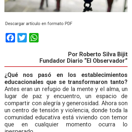
Descargar artículo en formato PDF
F
T
W
a
wi
h
Por Roberto Silva Bijit
ce
tt
at
Fundador Diario “El Observador”
b
er
s
o
A
¿Qué nos pasó en los establecimientos
educacionales que se transformaron tanto?
o
p
Antes eran un refugio de la mente y el alma, un
k
p
lugar de paz y encuentro, un espacio de
compartir con alegría y generosidad. Ahora son
un centro de tensión y violencia, donde toda la
comunidad educativa está viviendo con temor
que en cualquier momento ocurra lo
inesperado.