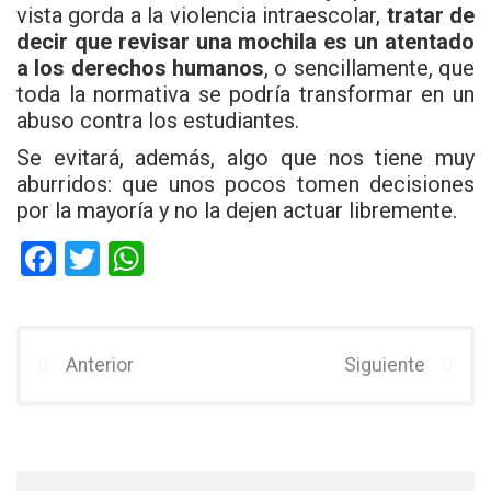
vista gorda a la violencia intraescolar,
tratar de
decir que revisar una mochila es un atentado
a los derechos humanos
, o sencillamente, que
toda la normativa se podría transformar en un
abuso contra los estudiantes.
Se evitará, además, algo que nos tiene muy
aburridos: que unos pocos tomen decisiones
por la mayoría y no la dejen actuar libremente.
F
T
W
a
wi
h
ce
tt
at
b
er
s
Anterior
Siguiente
o
A
o
p
k
p