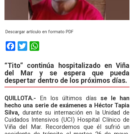
Descargar artículo en formato PDF
F
T
W
a
wi
h
ce
tt
at
“Tito” continúa hospitalizado en Viña
del Mar y se espera que pueda
b
er
s
despertar dentro de los próximos días.
o
A
o
p
QUILLOTA.-
En los últimos días
se le han
k
p
hecho una serie de exámenes a Héctor Tapia
Silva,
durante su internación en la Unidad de
Cuidados Intensivos (UCI) Hospital Clínico de
Viña del Mar. Recordemos que él sufrió un