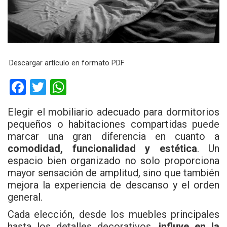
Descargar artículo en formato PDF
F
T
W
a
wi
h
Elegir el mobiliario adecuado para dormitorios
ce
tt
at
pequeños o habitaciones compartidas puede
b
er
s
marcar una gran diferencia en cuanto a
comodidad, funcionalidad y estética
o
A
. Un
espacio bien organizado no solo proporciona
o
p
mayor sensación de amplitud, sino que también
k
p
mejora la experiencia de descanso y el orden
general.
Cada elección, desde los muebles principales
hasta los detalles decorativos,
influye en la