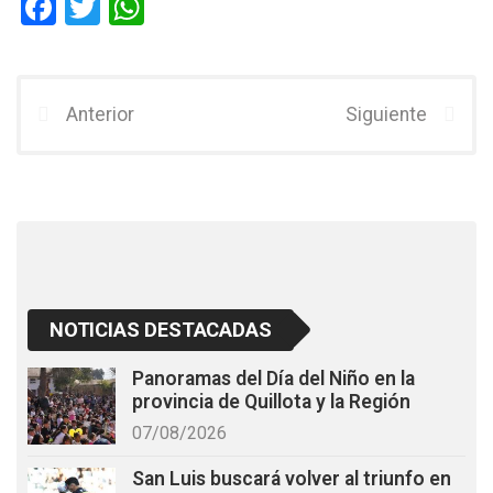
F
T
W
a
wi
h
ce
tt
at
b
er
s
Anterior
Siguiente
o
A
o
p
k
p
NOTICIAS DESTACADAS
Panoramas del Día del Niño en la
provincia de Quillota y la Región
07/08/2026
San Luis buscará volver al triunfo en