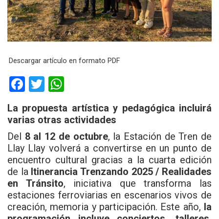
Descargar artículo en formato PDF
F
T
W
a
wi
h
La propuesta artística y pedagógica incluirá
ce
tt
at
varias otras actividades
b
er
s
Del
8 al 12 de octubre
, la Estación de Tren de
o
A
Llay Llay volverá a convertirse en un punto de
o
p
encuentro cultural gracias a la cuarta edición
de la
Itinerancia Trenzando 2025 / Realidades
k
p
en Tránsito
, iniciativa que transforma las
estaciones ferroviarias en escenarios vivos de
creación, memoria y participación. Este año,
la
programación incluye conciertos, talleres,