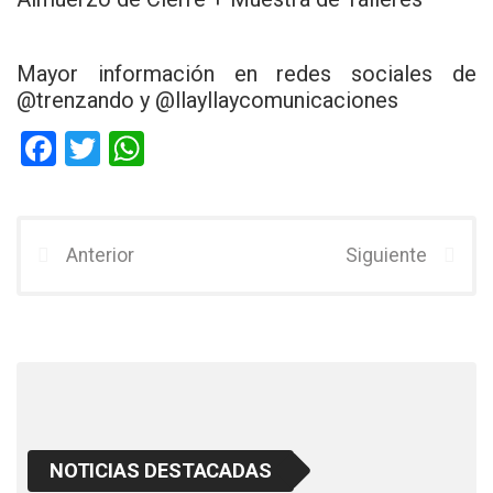
Mayor información en redes sociales de
@trenzando y @llayllaycomunicaciones
F
T
W
a
wi
h
ce
tt
at
b
er
s
Anterior
Siguiente
o
A
o
p
k
p
NOTICIAS DESTACADAS