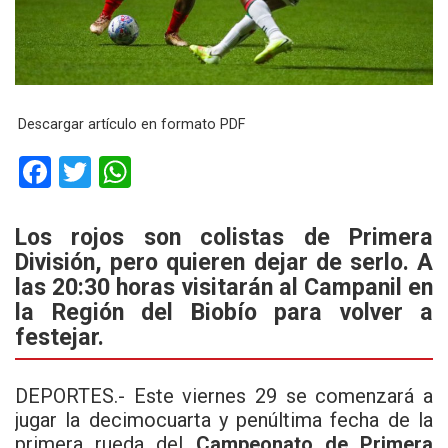
Descargar artículo en formato PDF
F
T
W
a
wi
h
ce
tt
at
Los rojos son colistas de Primera
División, pero quieren dejar de serlo. A
b
er
s
las 20:30 horas visitarán al Campanil en
o
A
la Región del Biobío para volver a
o
p
festejar.
k
p
DEPORTES.- Este viernes 29 se comenzará a
jugar la decimocuarta y penúltima fecha de la
primera rueda del
Campeonato de Primera