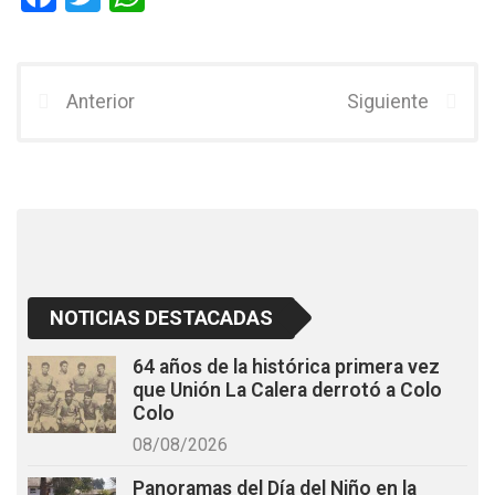
a
wi
h
ce
tt
at
b
er
s
Anterior
Siguiente
o
A
o
p
k
p
NOTICIAS DESTACADAS
64 años de la histórica primera vez
que Unión La Calera derrotó a Colo
Colo
08/08/2026
Panoramas del Día del Niño en la