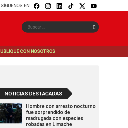
SÍGUENOS EN:
B
u
s
c
a
PUBLIQUE CON NOSOTROS
r
NOTICIAS DESTACADAS
Hombre con arresto nocturno
fue sorprendido de
madrugada con especies
robadas en Limache