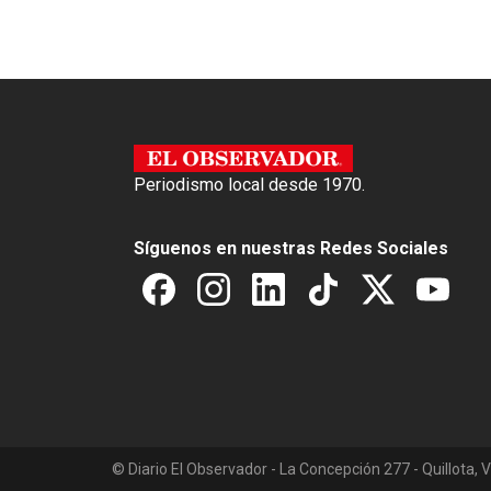
o
p
k
p
Periodismo local desde 1970.
Síguenos en nuestras Redes Sociales
© Diario El Observador - La Concepción 277 - Quillota, V