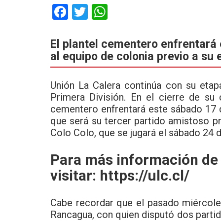
F
T
W
a
wi
h
ce
tt
at
El plantel cementero enfrentará
al equipo de colonia previo a su 
b
er
s
o
A
Unión La Calera continúa con su etap
o
p
Primera División. En el cierre de su
k
p
cementero enfrentará este sábado 17 de
que será su tercer partido amistoso pr
Colo Colo, que se jugará el sábado 24 
Para más información de
visitar:
https://ulc.cl/
Cabe recordar que el pasado miércoles
Rancagua, con quien disputó dos parti