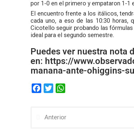
por 1-0 en el primero y empataron 1-1
El encuentro frente a los itálicos, ten
cada uno, a eso de las 10:30 horas, 
Cicotello seguir probando las fórmulas
ideal para el segundo semestre.
Puedes ver nuestra nota 
en:
https://www.observado
manana-ante-ohiggins-su
F
T
W
a
wi
h
ce
tt
at
b
er
s
Anterior
o
A