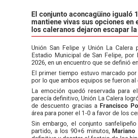
a
wi
h
ce
tt
at
El conjunto aconcagüino igualó 1
mantiene vivas sus opciones en 
b
er
s
los caleranos dejaron escapar la 
o
A
o
p
Unión San Felipe y Unión La Calera 
k
p
Estadio Municipal de San Felipe, por 
2026, en un encuentro que se definió en
El primer tiempo estuvo marcado por e
por lo que ambos equipos se fueron al 
La emoción quedó reservada para el
parecía definitivo, Unión La Calera log
de descuento gracias a
Francisco P
área para poner el 1-0 a favor de los c
Sin embargo, el conjunto sanfelipeño
partido, a los 90+6 minutos,
Mariano 