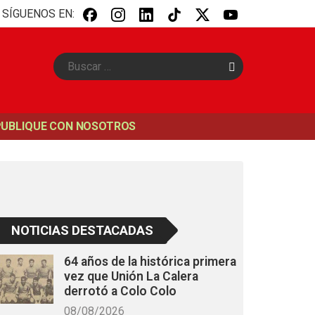
SÍGUENOS EN:
B
u
s
c
a
PUBLIQUE CON NOSOTROS
r
NOTICIAS DESTACADAS
64 años de la histórica primera
vez que Unión La Calera
derrotó a Colo Colo
08/08/2026