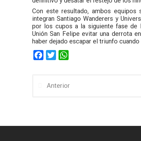
definitivo y desatar el festejo de los hi
Con este resultado, ambos equipos 
integran Santiago Wanderers y Univers
por los cupos a la siguiente fase de
Unión San Felipe evitar una derrota e
haber dejado escapar el triunfo cuando 
F
T
W
a
wi
h
ce
tt
at
b
er
s
Anterior
o
A
o
p
k
p