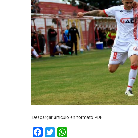
Descargar artículo en formato PDF
F
T
W