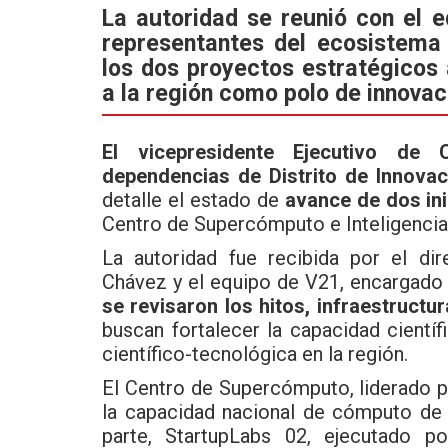
ce
tt
at
La autoridad se reunió con el e
representantes del ecosistema 
b
er
s
los dos proyectos estratégicos
o
A
a la región como polo de innovac
o
p
k
p
El vicepresidente Ejecutivo de 
dependencias de Distrito de Innovac
detalle el estado de
avance de dos ini
Centro de Supercómputo e Inteligencia A
La autoridad fue recibida por el di
Chávez y el equipo de V21, encargado 
se revisaron los hitos, infraestruct
buscan fortalecer la capacidad cientí
científico-tecnológica en la región.
El Centro de Supercómputo, liderado p
la capacidad nacional de cómputo de 
parte, StartupLabs 02, ejecutado po