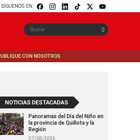
SÍGUENOS EN:
B
u
s
c
a
PUBLIQUE CON NOSOTROS
r
NOTICIAS DESTACADAS
Panoramas del Día del Niño en
la provincia de Quillota y la
Región
07/08/2026