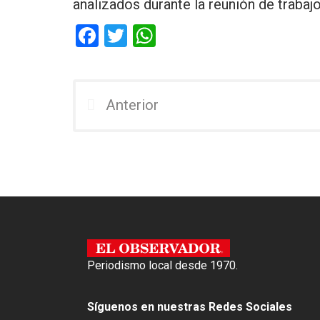
analizados durante la reunión de trabajo
F
T
W
a
wi
h
ce
tt
at
b
er
s
Anterior
o
A
o
p
k
p
Periodismo local desde 1970.
Síguenos en nuestras Redes Sociales