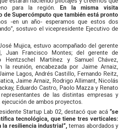
 que estarán haciendo pilotajes y creemos que
eno para la región.
En la misma visita
o de Supercómputo que también está pronto
mos -en un año- esperamos que estos dos
ndo”, sostuvo el vicepresidente Ejecutivo de
, José Mujica, estuvo acompañado del gerente
al, Juan Francisco Montes; del gerente de
do Hentzschel Martínez y Samuel Chávez,
En la reunión, encabezada por Jaime Arnaiz,
 Jaime Lagos, Andrés Castillo, Fernando Reitz,
atica, Jaime Arnaiz, Rodrigo Allimant, Nicolás
ackay, Eduardo Castro, Paolo Mazza y Renato
 representantes de las distintas empresas y
a ejecución de ambos proyectos.
presidente Startup Lab 02, destacó que acá
“se
fica tecnológica, que tiene tres verticales:
 la resiliencia industrial”,
temas abordados y