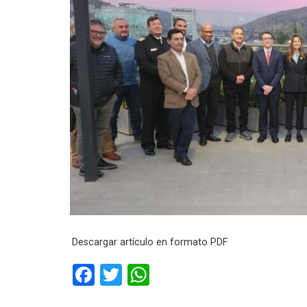
Descargar artículo en formato PDF
F
T
W
a
wi
h