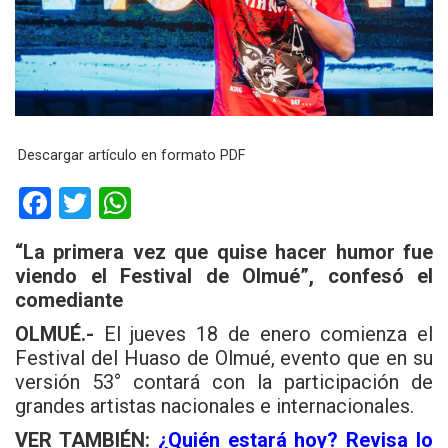
Descargar artículo en formato PDF
F
T
W
a
wi
h
“La primera vez que quise
hacer humor fue
ce
tt
at
viendo el Festival de Olmué”, confesó el
b
er
s
comediante
o
A
OLMUÉ.-
El jueves 18 de enero comienza el
o
p
Festival del Huaso de Olmué, evento que en su
versión 53° contará con la participación de
k
p
grandes artistas nacionales e internacionales.
VER TAMBIÉN:
¿Quién estará hoy? Revisa lo