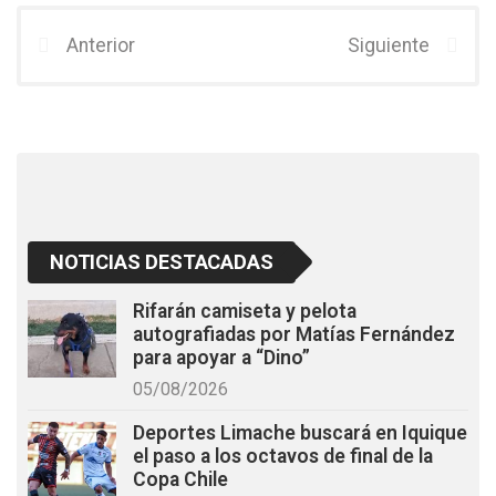
ce
tt
at
b
er
s
Anterior
Siguiente
o
A
o
p
k
p
NOTICIAS DESTACADAS
Rifarán camiseta y pelota
autografiadas por Matías Fernández
para apoyar a “Dino”
05/08/2026
Deportes Limache buscará en Iquique
el paso a los octavos de final de la
Copa Chile