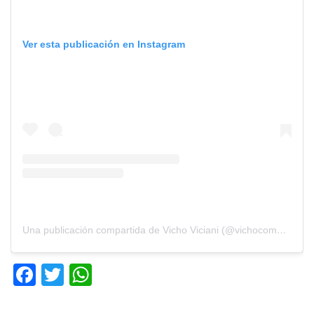
Ver esta publicación en Instagram
Una publicación compartida de Vicho Viciani (@vichocomediante)
F
T
W
a
wi
h