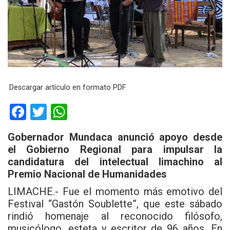
Descargar artículo en formato PDF
F
T
W
a
wi
h
Gobernador Mundaca anunció apoyo desde
ce
tt
at
el Gobierno Regional para impulsar la
b
er
s
candidatura del intelectual limachino al
Premio Nacional de Humanidades
o
A
o
p
LIMACHE.- Fue el momento más emotivo del
Festival
“Gastón Soublette”
, que este sábado
k
p
rindió homenaje al reconocido filósofo,
musicólogo, esteta y escritor de 96 años. En