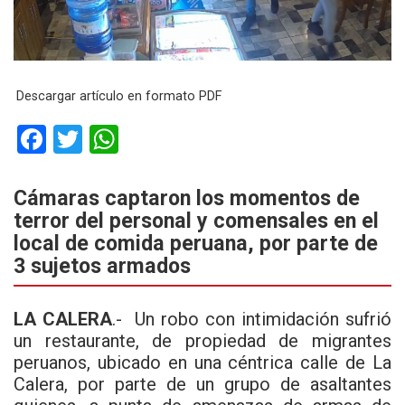
Descargar artículo en formato PDF
F
T
W
a
wi
h
ce
tt
at
Cámaras captaron los momentos de
terror del personal y comensales en el
b
er
s
local de comida peruana, por parte de
o
A
3 sujetos armados
o
p
k
p
LA CALERA
.- Un robo con intimidación sufrió
un restaurante, de propiedad de migrantes
peruanos, ubicado en una céntrica calle de La
Calera, por parte de un grupo de asaltantes