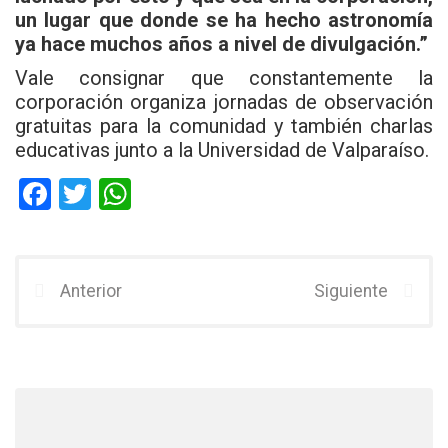
un lugar que donde se ha hecho astronomía
ya hace muchos años a nivel de divulgación.”
Vale consignar que constantemente la
corporación organiza jornadas de observación
gratuitas para la comunidad y también charlas
educativas junto a la Universidad de Valparaíso.
F
T
W
a
wi
h
ce
tt
at
b
er
s
Anterior
Siguiente
o
A
o
p
k
p