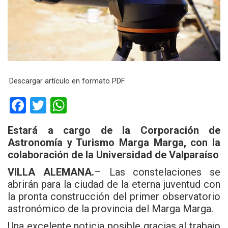
Descargar artículo en formato PDF
F
T
W
a
wi
h
Estará a cargo de la Corporación de
ce
tt
at
Astronomía y Turismo Marga Marga, con la
b
er
s
colaboración de la Universidad de Valparaíso
o
A
VILLA ALEMANA.
– Las constelaciones se
o
p
abrirán para la ciudad de la eterna juventud con
la pronta construcción del primer observatorio
k
p
astronómico de la provincia del Marga Marga.
Una excelente noticia posible gracias al trabajo