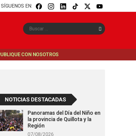
SÍGUENOS EN:
B
u
s
c
a
PUBLIQUE CON NOSOTROS
r
NOTICIAS DESTACADAS
Panoramas del Día del Niño en
la provincia de Quillota y la
Región
07/08/2026