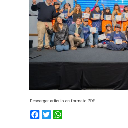
Descargar artículo en formato PDF
F
T
W
a
wi
h