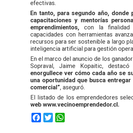
efectivas.
En tanto, para segundo año, donde p
capacitaciones y mentorías persona
emprendimientos,
con la finalidad 
capacidades con herramientas avanzad
recursos para ser sostenible a largo p
inteligencia artificial para gestión oper
En el marco del anuncio de los ganador
Sopraval, Jaime Kopaitic, destacó
enorgullece ver cómo cada año se 
una oportunidad que busca entregar 
comercial”
, aseguró.
El listado de los emprendedores sele
web www.vecinoemprendedor.cl.
F
T
W
a
wi
h