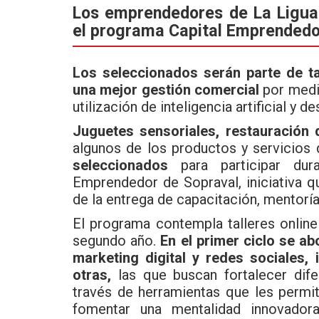
ce
tt
at
Los emprendedores de La Ligua,
el programa Capital Emprendedo
b
er
s
o
A
Los seleccionados serán parte de ta
o
p
una mejor gestión comercial
por medio
k
p
utilización de inteligencia artificial y 
Juguetes sensoriales, restauración 
algunos de los productos y servicios
seleccionados
para participar dur
Emprendedor de Sopraval, iniciativa q
de la entrega de capacitación, mentoría
El programa contempla talleres onlin
segundo año.
En el primer ciclo se 
marketing digital y redes sociales, 
otras,
las que buscan fortalecer dife
través de herramientas que les permit
fomentar una mentalidad innovadora