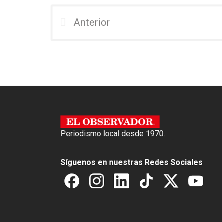
ce
tt
at
b
er
s
Anterior
o
A
o
p
k
p
Periodismo local desde 1970.
Síguenos en nuestras Redes Sociales