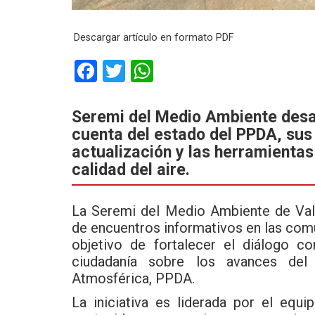
Descargar artículo en formato PDF
F
T
W
a
wi
h
ce
tt
at
Seremi del Medio Ambiente desar
cuenta del estado del PPDA, sus 
b
er
s
actualización y las herramientas
o
A
calidad del aire.
o
p
k
p
La
Seremi del Medio Ambiente de Val
de encuentros informativos en las com
objetivo de fortalecer el diálogo c
ciudadanía sobre los avances del
Atmosférica, PPDA.
La iniciativa es liderada por el equ