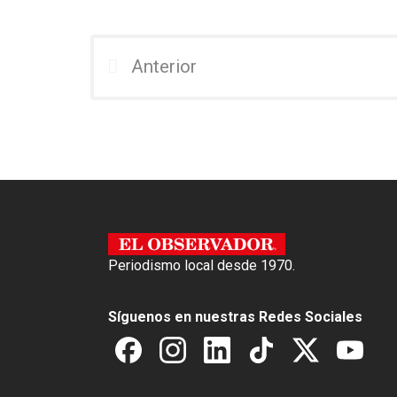
a
wi
h
ce
tt
at
b
er
s
Anterior
o
A
o
p
k
p
Periodismo local desde 1970.
Síguenos en nuestras Redes Sociales