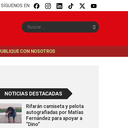
SÍGUENOS EN:
B
u
s
c
a
PUBLIQUE CON NOSOTROS
r
NOTICIAS DESTACADAS
Rifarán camiseta y pelota
autografiadas por Matías
Fernández para apoyar a
“Dino”