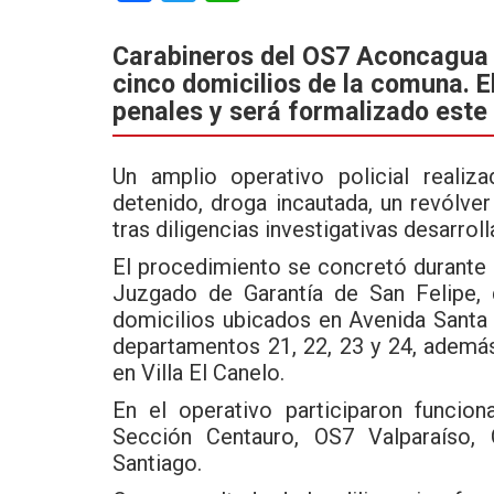
a
wi
h
ce
tt
at
Carabineros del OS7 Aconcagua 
cinco domicilios de la comuna. 
b
er
s
penales y será formalizado este
o
A
o
p
Un amplio operativo policial reali
k
p
detenido, droga incautada, un revólve
tras diligencias investigativas desarrol
El procedimiento se concretó durante 
Juzgado de Garantía de San Felipe, 
domicilios ubicados en Avenida Santa
departamentos 21, 22, 23 y 24, además
en Villa El Canelo.
En el operativo participaron funcio
Sección Centauro, OS7 Valparaíso,
Santiago.