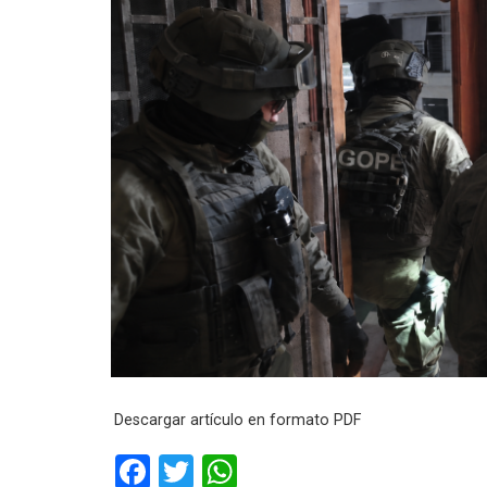
Descargar artículo en formato PDF
F
T
W