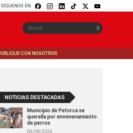
SÍGUENOS EN:
B
u
s
c
a
PUBLIQUE CON NOSOTROS
r
NOTICIAS DESTACADAS
Municipio de Petorca se
querella por envenenamiento
de perros
06/08/2026