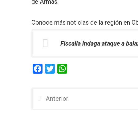
de Armas.
Conoce más noticias de la región en
Ob
Fiscalía indaga ataque a bala
F
T
W
a
wi
h
ce
tt
at
b
er
s
Anterior
o
A
o
p
k
p