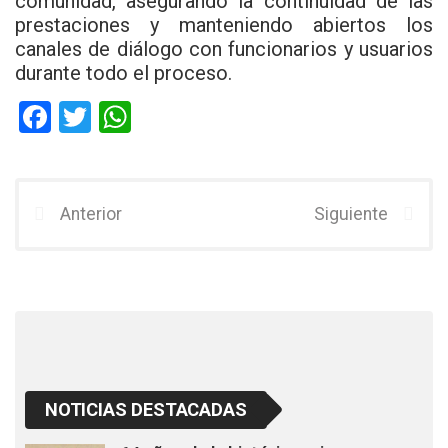
comunidad, asegurando la continuidad de las
prestaciones y manteniendo abiertos los
canales de diálogo con funcionarios y usuarios
durante todo el proceso.
F
T
W
a
wi
h
ce
tt
at
b
er
s
Anterior
Siguiente
o
A
o
p
k
p
NOTICIAS DESTACADAS