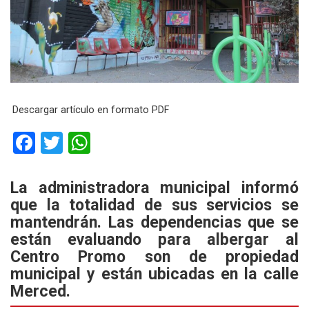
Descargar artículo en formato PDF
F
T
W
a
wi
h
ce
tt
at
La administradora municipal informó
que la totalidad de sus servicios se
b
er
s
mantendrán. Las dependencias que se
o
A
están evaluando para albergar al
o
p
Centro Promo son de propiedad
k
p
municipal y están ubicadas en la calle
Merced.