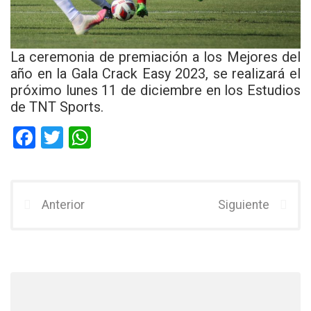
La ceremonia de premiación a los Mejores del
año en la Gala Crack Easy 2023, se realizará el
próximo lunes 11 de diciembre en los Estudios
de TNT Sports.
F
T
W
a
wi
h
ce
tt
at
b
er
s
Anterior
Siguiente
o
A
o
p
k
p