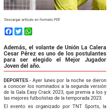
Descargar artículo en formato PDF
F
T
W
a
wi
h
ce
tt
at
Además, el volante de Unión La Calera
Cesar Pérez es uno de los postulantes
b
er
s
para ser elegido el Mejor Jugador
o
A
Joven del año.
o
p
k
p
DEPORTES
.-
Ayer lunes por la noche se dieron
a conocer los nominados a la segunda versión
de la Gala Easy Crack 2023, que premia a los y
las mejores futbolistas de la temporada 2023.
El evento es organizado por
TNT Sports
, la