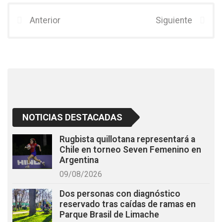
ce
tt
at
b
er
s
Anterior
Siguiente
o
A
o
p
k
p
NOTICIAS DESTACADAS
Rugbista quillotana representará a
Chile en torneo Seven Femenino en
Argentina
09/08/2026
Dos personas con diagnóstico
reservado tras caídas de ramas en
Parque Brasil de Limache