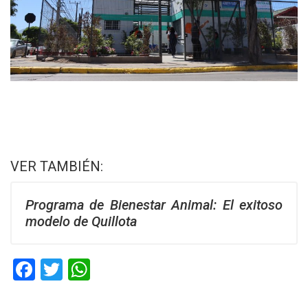
VER TAMBIÉN:
Programa de Bienestar Animal: El exitoso
modelo de Quillota
F
T
W
a
wi
h