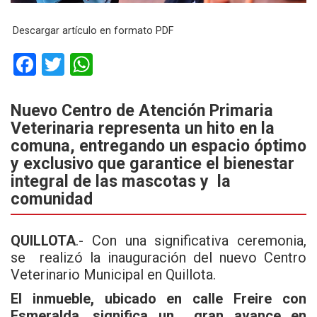
Descargar artículo en formato PDF
F
T
W
a
wi
h
ce
tt
at
Nuevo Centro de Atención Primaria
Veterinaria representa un hito en la
b
er
s
comuna, entregando un espacio óptimo
o
A
y exclusivo que garantice el bienestar
o
p
integral de las mascotas y la
k
p
comunidad
QUILLOTA
.- Con una significativa ceremonia,
se realizó la inauguración del nuevo Centro
Veterinario Municipal en Quillota.
El inmueble, ubicado en calle Freire con
Esmeralda, significa un gran avance en