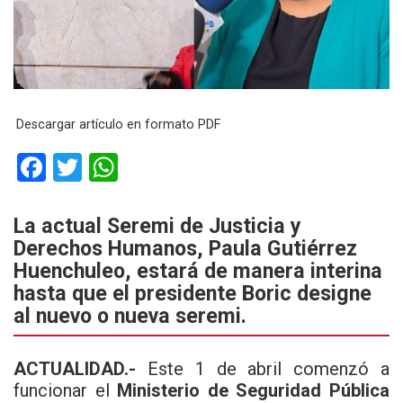
Descargar artículo en formato PDF
F
T
W
a
wi
h
ce
tt
at
L
a actual Seremi de Justicia y
Derechos Humanos, Paula Gutiérrez
b
er
s
Huenchuleo, estará de manera interina
o
A
hasta que el presidente Boric designe
o
p
al nuevo o nueva seremi.
k
p
ACTUALIDAD
.-
Este 1 de abril comenzó a
funcionar el
Ministerio de Seguridad Pública