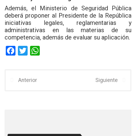
Además, el Ministerio de Seguridad Pública
deberá proponer al Presidente de la República
iniciativas legales, reglamentarias y
administrativas en las materias de su
competencia, además de evaluar su aplicación.
F
T
W
a
wi
h
ce
tt
at
b
er
s
Anterior
Siguiente
o
A
o
p
k
p