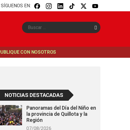
SÍGUENOS EN:
B
u
s
c
a
PUBLIQUE CON NOSOTROS
r
NOTICIAS DESTACADAS
Panoramas del Día del Niño en
la provincia de Quillota y la
Región
07/08/2026