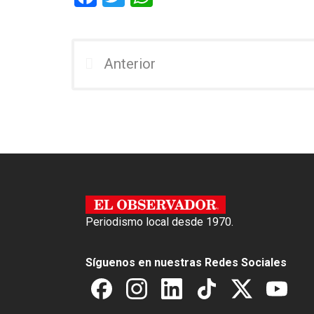
a
wi
h
ce
tt
at
b
er
s
Anterior
o
A
o
p
k
p
Periodismo local desde 1970.
Síguenos en nuestras Redes Sociales