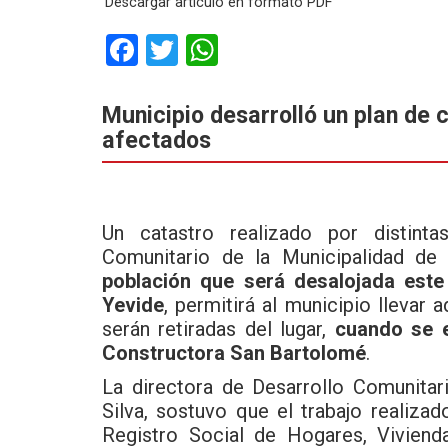
Descargar artículo en formato PDF
F
T
W
a
wi
h
ce
tt
at
Municipio desarrolló un plan de 
afectados
b
er
s
o
A
o
p
Un catastro realizado por distinta
k
p
Comunitario de la Municipalidad de
población que será desalojada este
Yevide
, permitirá al municipio llevar 
serán retiradas del lugar,
cuando se ej
Constructora San Bartolomé
.
La directora de Desarrollo Comunitar
Silva, sostuvo que el trabajo realiza
Registro Social de Hogares, Viviend