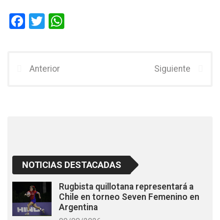
F
T
W
a
wi
h
ce
tt
at
b
er
s
Anterior
Siguiente
o
A
o
p
k
p
NOTICIAS DESTACADAS
Rugbista quillotana representará a
Chile en torneo Seven Femenino en
Argentina