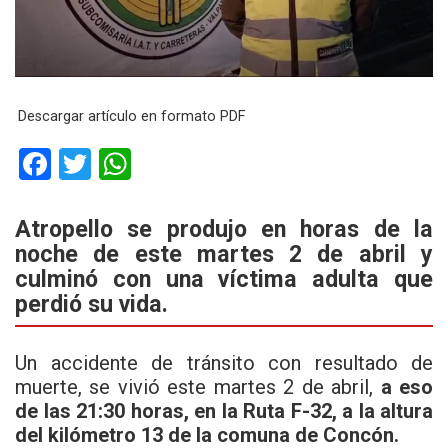
Descargar artículo en formato PDF
F
T
W
a
wi
h
ce
tt
at
Atropello se produjo en horas de la
noche de este martes 2 de abril y
b
er
s
culminó con una víctima adulta que
o
A
perdió su vida.
o
p
k
p
Un accidente de tránsito con resultado de
muerte, se vivió este martes 2 de abril,
a eso
de las 21:30 horas, en la Ruta F-32, a la altura
del kilómetro 13 de la comuna de Concón.