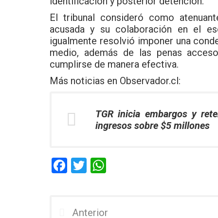
identificación y posterior detención.
El tribunal consideró como atenuant
acusada y su colaboración en el es
igualmente resolvió imponer una cond
medio, además de las penas accesor
cumplirse de manera efectiva.
Más noticias en
Observador.cl
:
TGR inicia embargos y ret
ingresos sobre $5 millones
F
T
W
a
wi
h
ce
tt
at
b
er
s
Anterior