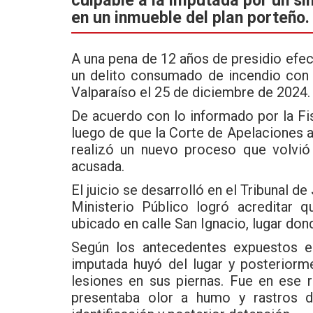
b
er
s
en un inmueble del plan porteño.
o
A
o
p
A una pena de 12 años de presidio efe
k
p
un delito consumado de incendio con 
Valparaíso el 25 de diciembre de 2024.
De acuerdo con lo informado por la
Fi
luego de que la Corte de Apelaciones anu
realizó un nuevo proceso que volvió 
acusada.
El juicio se desarrolló en el Tribunal de
Ministerio Público logró acreditar 
ubicado en calle San Ignacio, lugar don
Según los antecedentes expuestos en
imputada huyó del lugar y posteriorm
lesiones en sus piernas. Fue en ese 
presentaba olor a humo y rastros d