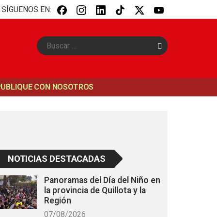
SÍGUENOS EN:
B
u
s
c
a
PUBLIQUE CON NOSOTROS
r
NOTICIAS DESTACADAS
Panoramas del Día del Niño en
la provincia de Quillota y la
Región
07/08/2026