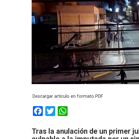
Descargar artículo en formato PDF
F
T
W
a
wi
h
ce
tt
at
Tras la anulación de un primer jui
culpable a la imputada por un si