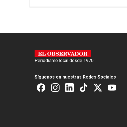
o
A
o
p
k
p
Periodismo local desde 1970.
Síguenos en nuestras Redes Sociales