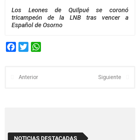
Los Leones de Quilpué se coronó
tricampeón de la LNB tras vencer a
Español de Osorno
F
T
W
a
wi
h
ce
tt
at
b
er
s
Anterior
Siguiente
o
A
o
p
k
p
NOTICIAS DESTACADAS