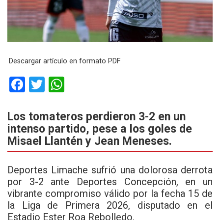
Descargar artículo en formato PDF
F
T
W
a
wi
h
ce
tt
at
Los tomateros perdieron 3-2 en un
intenso partido, pese a los goles de
b
er
s
Misael Llantén y Jean Meneses.
o
A
o
p
Deportes Limache
sufrió una dolorosa derrota
k
p
por 3-2 ante Deportes Concepción, en un
vibrante compromiso válido por la fecha 15 de
la Liga de Primera 2026, disputado en el
Estadio Ester Roa Rebolledo.