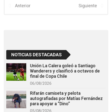
b
er
s
Anterior
Siguiente
o
A
o
p
k
p
NOTICIAS DESTACADAS
Unión La Calera goleó a Santiago
Wanderers y clasificó a octavos de
final de Copa Chile
06/08/2026
Rifarán camiseta y pelota
autografiadas por Matías Fernández
para apoyar a “Dino”
05/08/2026