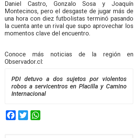
Daniel Castro, Gonzalo Sosa y Joaquín
Montecinos, pero el desgaste de jugar más de
una hora con diez futbolistas terminó pasando
la cuenta ante un rival que supo aprovechar los
momentos clave del encuentro.
Conoce más noticias de la región en
Observador.cl
:
PDI detuvo a dos sujetos por violentos
robos a servicentros en Placilla y Camino
Internacional
F
T
W
a
wi
h
ce
tt
at