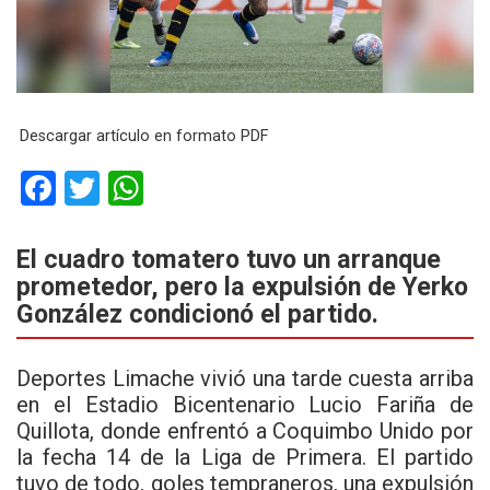
Descargar artículo en formato PDF
F
T
W
a
wi
h
ce
tt
at
El cuadro tomatero tuvo un arranque
prometedor, pero la expulsión de Yerko
b
er
s
González condicionó el partido.
o
A
o
p
Deportes Limache
vivió una tarde cuesta arriba
k
p
en el Estadio Bicentenario Lucio Fariña de
Quillota, donde enfrentó a Coquimbo Unido por
la fecha 14 de la Liga de Primera. El partido
tuvo de todo, goles tempraneros, una expulsión