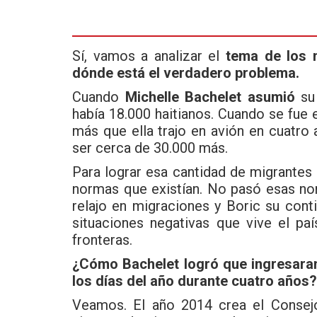
ce
tt
at
b
er
s
o
A
Sí, vamos a analizar el
tema de los n
dónde está el verdadero problema.
o
p
Cuando
Michelle Bachelet asumió
su 
k
p
había 18.000 haitianos. Cuando se fue 
más que ella trajo en avión en cuatro
ser cerca de 30.000 más.
Para lograr esa cantidad de migrantes
normas que existían. No pasó esas nor
relajo en migraciones y Boric su cont
situaciones negativas que vive el paí
fronteras.
¿Cómo Bachelet logró que ingresaran
los días del año durante cuatro años?
Veamos. El año 2014 crea el Consejo