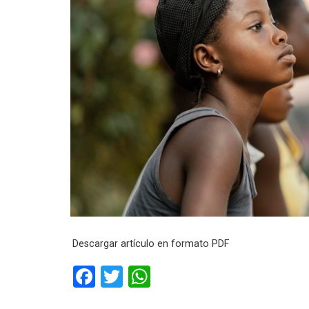
Descargar artículo en formato PDF
F
T
W
a
wi
h