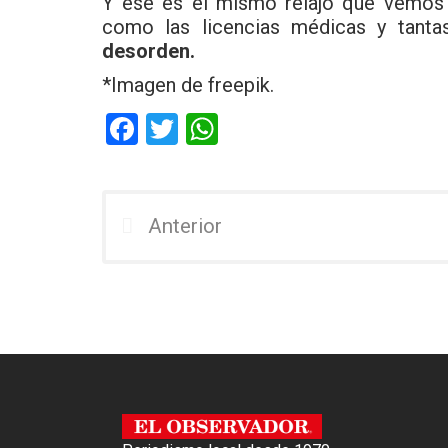
Y ese es el mismo relajo que vemos e
como las licencias médicas y tanta
desorden.
*Imagen de freepik.
F
T
W
a
wi
h
ce
tt
at
b
er
s
Anterior
o
A
o
p
k
p