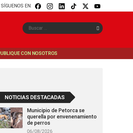
SÍGUENOS EN:
B
u
s
c
a
PUBLIQUE CON NOSOTROS
r
NOTICIAS DESTACADAS
Municipio de Petorca se
querella por envenenamiento
de perros
06/08/2026