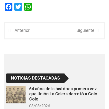
F
T
W
a
wi
h
ce
tt
at
b
er
s
Anterior
Siguiente
o
A
o
p
k
p
NOTICIAS DESTACADAS
64 años de la histórica primera vez
que Unión La Calera derrotó a Colo
Colo
08/08/2026