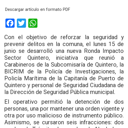
Descargar artículo en formato PDF
F
T
W
a
wi
h
Con el objetivo de reforzar la seguridad y
ce
tt
at
prevenir delitos en la comuna, el lunes 15 de
b
er
s
junio se desarrolló una nueva Ronda Impacto
Sector Quintero, iniciativa que reunió a
o
A
Carabineros de la Subcomisaría de Quintero, la
o
p
BICRIM de la Policía de Investigaciones, la
k
p
Policía Marítima de la Capitanía de Puerto de
Quintero y personal de Seguridad Ciudadana de
la Dirección de Seguridad Pública municipal.
El operativo permitió la detención de dos
personas, una por mantener una orden vigente y
otra por uso malicioso de instrumento público.
Asimismo, se cursaron seis infracciones: dos