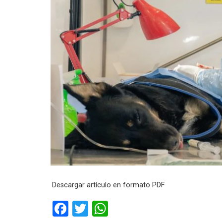
Descargar artículo en formato PDF
F
T
W