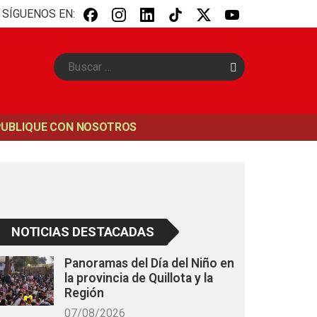
SÍGUENOS EN:
B
u
s
c
a
PUBLIQUE CON NOSOTROS
r
NOTICIAS DESTACADAS
Panoramas del Día del Niño en
la provincia de Quillota y la
Región
07/08/2026