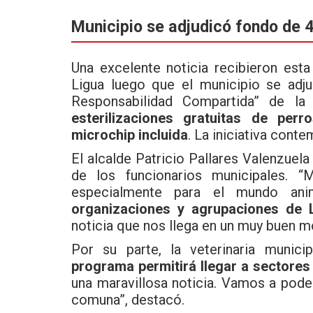
a
wi
h
ce
tt
at
Municipio se adjudicó fondo de 
b
er
s
o
A
Una excelente noticia recibieron es
Ligua luego que el municipio se adju
o
p
Responsabilidad Compartida” de la
k
p
esterilizaciones gratuitas de per
microchip
incluida
. La iniciativa cont
El alcalde Patricio Pallares Valenzuela
de los funcionarios municipales. “
especialmente para el mundo ani
organizaciones y agrupaciones de 
noticia que nos llega en un muy buen m
Por su parte, la veterinaria munic
programa permitirá llegar a sectores
una maravillosa noticia. Vamos a poder 
comuna”, destacó.