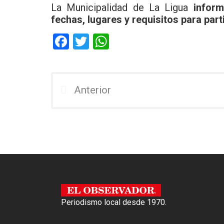
La Municipalidad de La Ligua
inform
fechas, lugares y requisitos para part
F
T
W
a
wi
h
ce
tt
at
b
er
s
Anterior
o
A
o
p
k
p
Periodismo local desde 1970.