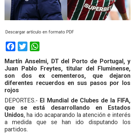
Descargar artículo en formato PDF
F
T
W
a
wi
h
Martín Anselmi, DT del Porto de Portugal, y
ce
tt
at
Juan Pablo Freytes, titular del Fluminense,
b
er
s
son dos ex cementeros, que dejaron
diferentes recuerdos en sus pasos por los
o
A
rojos
o
p
DEPORTES.-
El Mundial de Clubes de la FIFA,
k
p
que se está desarrollando en Estados
Unidos
, ha ido acaparando la atención e interés
a medida que se han ido disputando los
partidos.