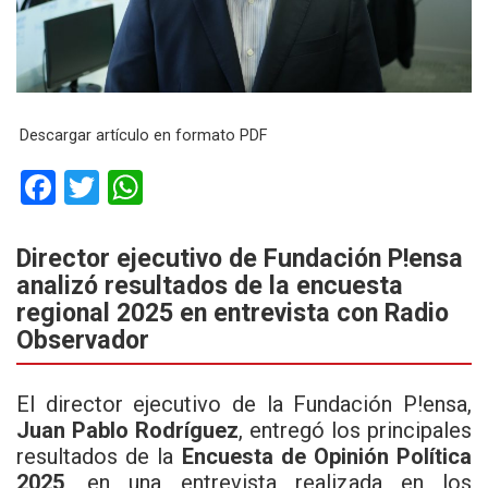
Descargar artículo en formato PDF
F
T
W
a
wi
h
ce
tt
at
Director ejecutivo de Fundación P!ensa
analizó resultados de la encuesta
b
er
s
regional 2025 en entrevista con Radio
o
A
Observador
o
p
k
p
El director ejecutivo de la
Fundación P!ensa
,
Juan Pablo Rodríguez
, entregó los principales
resultados de la
Encuesta de Opinión Política
2025
, en una entrevista realizada en los