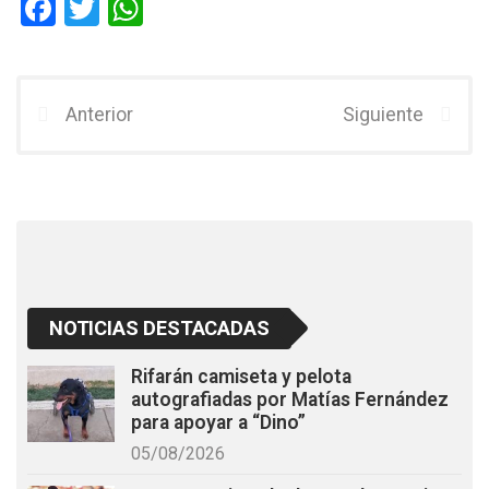
F
T
W
a
wi
h
ce
tt
at
b
er
s
Anterior
Siguiente
o
A
o
p
k
p
NOTICIAS DESTACADAS
Rifarán camiseta y pelota
autografiadas por Matías Fernández
para apoyar a “Dino”
05/08/2026