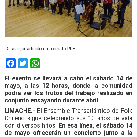
Descargar artículo en formato PDF
F
T
W
a
wi
h
El evento se llevará a cabo el sábado 14 de
ce
tt
at
mayo, a las 12 horas, donde la comunidad
b
er
s
podrá ver los frutos del trabajo realizado en
conjunto ensayando durante abril
o
A
o
p
LIMACHE.-
El Ensamble Transatlántico de Folk
Chileno sigue celebrando sus 10 años de vida
k
p
con diversos hitos.
En esa línea, el sábado 14
de mayo ofrecerán un concierto junto a la