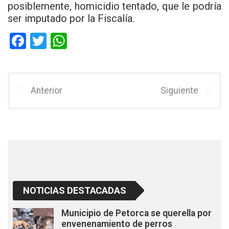
posiblemente, homicidio tentado, que le podría
ser imputado por la Fiscalía.
F
T
W
a
wi
h
ce
tt
at
b
er
s
Anterior
Siguiente
o
A
o
p
k
p
NOTICIAS DESTACADAS
Municipio de Petorca se querella por
envenenamiento de perros