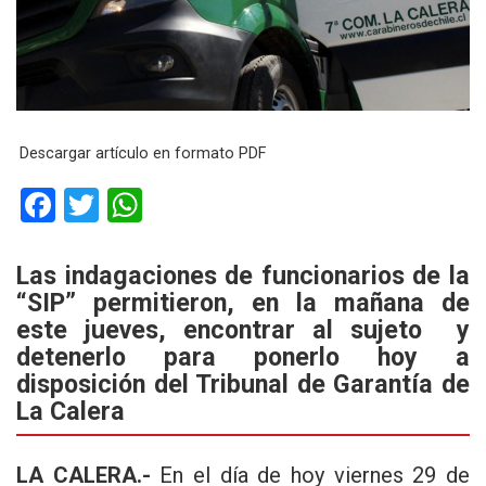
Descargar artículo en formato PDF
F
T
W
a
wi
h
ce
tt
at
Las indagaciones de funcionarios de la
“SIP” permitieron, en la mañana de
b
er
s
este jueves, encontrar al sujeto y
o
A
detenerlo para ponerlo hoy a
o
p
disposición del Tribunal de Garantía de
k
p
La Calera
LA CALERA.-
En el día de hoy viernes 29 de