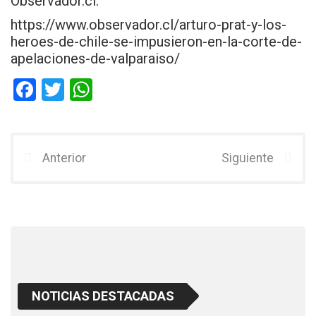
Observador.cl:
https://www.observador.cl/arturo-prat-y-los-
heroes-de-chile-se-impusieron-en-la-corte-de-
apelaciones-de-valparaiso/
F
T
W
a
wi
h
ce
tt
at
b
er
s
Anterior
Siguiente
o
A
o
p
k
p
NOTICIAS DESTACADAS