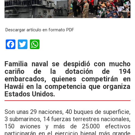
Descargar artículo en formato PDF
F
T
W
a
wi
h
ce
tt
at
Familia naval se despidió con mucho
cariño de la dotación de 194
b
er
s
embarcados, quienes competirán en
o
A
Hawái en la competencia que organiza
o
p
Estados Unidos.
k
p
Son unas 29 naciones, 40 buques de superficie,
3 submarinos, 14 fuerzas terrestres nacionales,
150 aviones y más de 25.000 efectivos
participarán en el ejercicio bienal más grande