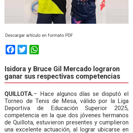
Descargar artículo en formato PDF
F
T
W
a
wi
h
ce
tt
at
Isidora y Bruce Gil Mercado lograron
ganar sus respectivas competencias
b
er
s
o
A
QUILLOTA.
– Hace algunos días se disputó el
o
p
Torneo de Tenis de Mesa, válido por la Liga
k
p
Deportiva de Educación Superior 2025,
competencia en la que dos jóvenes hermanos
de Quillota, estuvieron presentes y cumplieron
una excelente actuación, al lograr ubicarse en