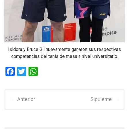
Isidora y Bruce Gil nuevamente ganaron sus respectivas
competencias del tenis de mesa a nivel universitario.
F
T
W
a
wi
h
ce
tt
at
b
er
s
Anterior
Siguiente
o
A
o
p
k
p