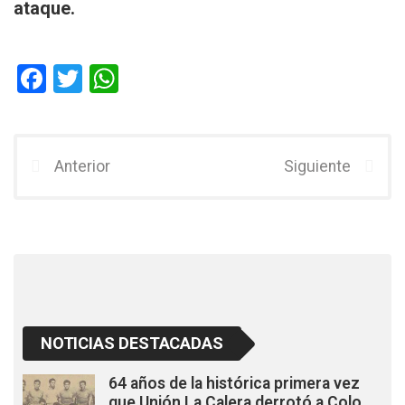
ataque.
F
T
W
a
wi
h
ce
tt
at
b
er
s
Anterior
Siguiente
o
A
o
p
k
p
NOTICIAS DESTACADAS
64 años de la histórica primera vez
que Unión La Calera derrotó a Colo