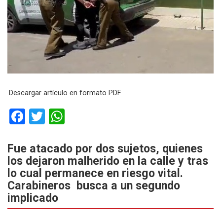
Descargar artículo en formato PDF
F
T
W
a
wi
h
ce
tt
at
Fue atacado por dos sujetos, quienes
los dejaron malherido en la calle y tras
b
er
s
lo cual permanece en riesgo vital.
o
A
Carabineros busca a un segundo
o
p
implicado
k
p