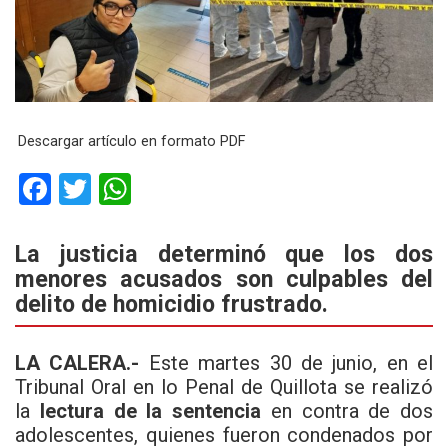
Descargar artículo en formato PDF
F
T
W
a
wi
h
ce
tt
at
La justicia determinó que los dos
menores acusados son culpables del
b
er
s
delito de homicidio frustrado.
o
A
o
p
LA CALERA.-
Este martes 30 de junio, en el
k
p
Tribunal Oral en lo Penal de Quillota se realizó
la
lectura de la sentencia
en contra de dos
adolescentes, quienes fueron condenados por