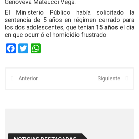
Genoveva Mateucci Vega.
El Ministerio Público había solicitado la
sentencia de 5 años en régimen cerrado para
los dos adolescentes, que tenían
15 años
el día
en que ocurrió el homicidio frustrado.
F
T
W
a
wi
h
ce
tt
at
b
er
s
Anterior
Siguiente
o
A
o
p
k
p