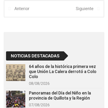
ce
tt
at
b
er
s
Anterior
Siguiente
o
A
o
p
k
p
NOTICIAS DESTACADAS
64 años de la histórica primera vez
que Unión La Calera derrotó a Colo
Colo
08/08/2026
Panoramas del Día del Niño en la
provincia de Quillota y la Región
07/08/2026