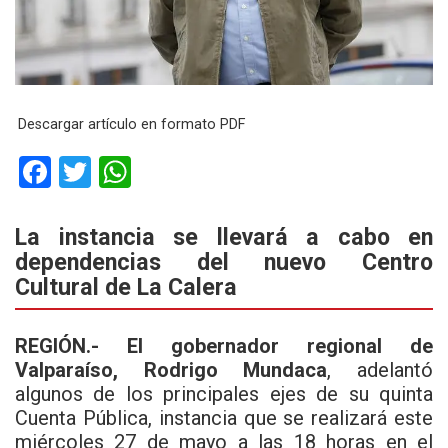
Descargar artículo en formato PDF
F
T
W
a
wi
h
ce
tt
at
La instancia se llevará a cabo en
dependencias del nuevo Centro
b
er
s
Cultural de La Calera
o
A
o
p
REGIÓN.-
El gobernador regional de
k
p
Valparaíso, Rodrigo Mundaca
, adelantó
algunos de los principales ejes de su quinta
Cuenta Pública, instancia que se realizará este
miércoles 27 de mayo a las 18 horas en el