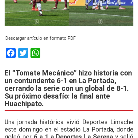
Descargar artículo en formato PDF
F
T
W
a
wi
h
ce
tt
at
El “Tomate Mecánico” hizo historia con
un contundente 6-1 en La Portada,
b
er
s
cerrando la serie con un global de 8-1.
o
A
Su próximo desafío: la final ante
o
p
Huachipato.
k
p
Una jornada histórica vivió
Deportes Limache
este domingo en el estadio La Portada, donde
goleó por
6 a 1 a Deportes La Serena
y selló