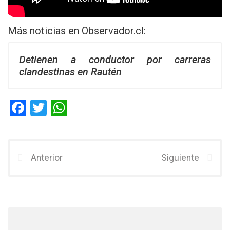
Más noticias en
Observador.cl
:
Detienen a conductor por carreras
clandestinas en Rautén
F
T
W
a
wi
h
ce
tt
at
b
er
s
Anterior
Siguiente
o
A
o
p
k
p